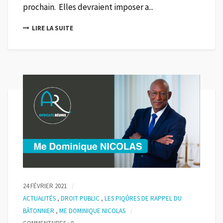
prochain. Elles devraient imposer a...
LIRE LA SUITE
24 FÉVRIER 2021
ACTUALITÉS
,
DROIT PUBLIC
,
LES PIQÛRES DE RAPPEL DU
BÂTONNIER
,
ME DOMINIQUE NICOLAS