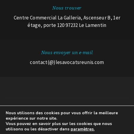
Nous trouver
Centre Commercial La Galleria, Ascenseur B, 1er
étage, porte 120 97232 Le Lamentin
Nous envoyer un e-mail
contact(@)lesavocatsreunis.com
Nous utilisons des cookies pour vous offrir la meilleure
© 2026 Les Avocats Réunis.
expérience sur notre site.
Mentions légales
A propos des cookies
Avertissement RGPD
Vous pouvez en savoir plus sur les cookies que nous
utilisons ou les désactiver dans
paramètres.