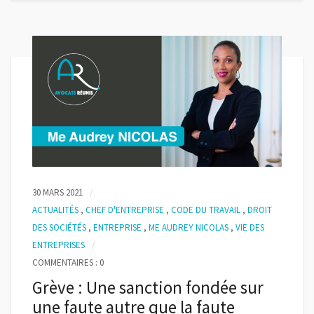
30 MARS 2021
ACTUALITÉS
,
CHEF D'ENTREPRISE
,
CODE DU TRAVAIL
,
DROIT
DES SOCIÉTÉS
,
ENTREPRISE
,
ME AUDREY NICOLAS
,
VIE DES
ENTREPRISES
COMMENTAIRES : 0
Grève : Une sanction fondée sur
une faute autre que la faute