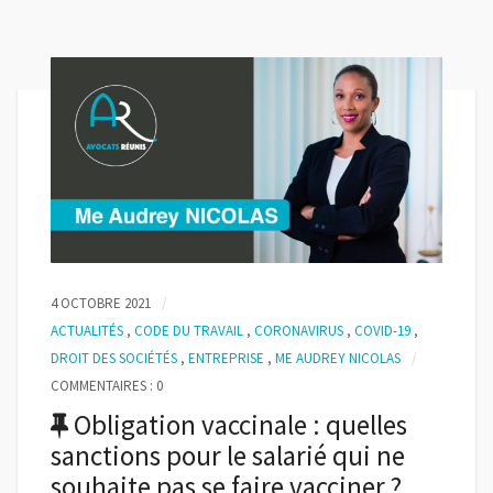
4 OCTOBRE 2021
ACTUALITÉS
,
CODE DU TRAVAIL
,
CORONAVIRUS
,
COVID-19
,
DROIT DES SOCIÉTÉS
,
ENTREPRISE
,
ME AUDREY NICOLAS
COMMENTAIRES : 0
Obligation vaccinale : quelles
sanctions pour le salarié qui ne
souhaite pas se faire vacciner ?