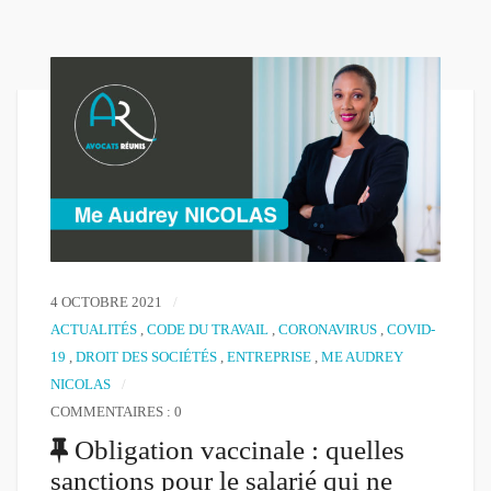
4 OCTOBRE 2021
ACTUALITÉS
,
CODE DU TRAVAIL
,
CORONAVIRUS
,
COVID-
19
,
DROIT DES SOCIÉTÉS
,
ENTREPRISE
,
ME AUDREY
NICOLAS
COMMENTAIRES : 0
Obligation vaccinale : quelles
sanctions pour le salarié qui ne