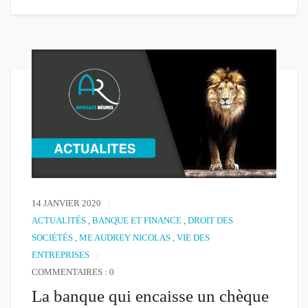
14 JANVIER 2020
ACTUALITÉS
,
BANQUE ET FINANCE
,
DROIT DES
SOCIÉTÉS
,
ME AUDREY NICOLAS
,
VIE DES
ENTREPRISES
COMMENTAIRES : 0
La banque qui encaisse un chèque