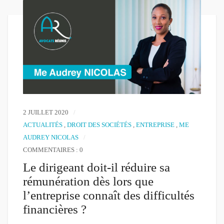
2 JUILLET 2020
ACTUALITÉS
,
DROIT DES SOCIÉTÉS
,
ENTREPRISE
,
ME
AUDREY NICOLAS
COMMENTAIRES : 0
Le dirigeant doit-il réduire sa
rémunération dès lors que
l’entreprise connaît des difficultés
financières ?