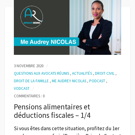
3 NOVEMBRE 2020
QUESTIONS AUX AVOCATS RÉUNIS
,
ACTUALITÉS
,
DROIT CIVIL
,
DROIT DE LA FAMILLE
,
ME AUDREY NICOLAS
,
PODCAST
,
VODCAST
COMMENTAIRES : 0
Pensions alimentaires et
déductions fiscales – 1/4
Si vous êtes dans cette situation, profitez du 1er