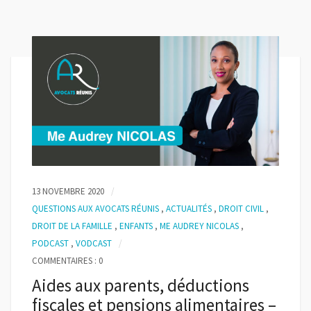
13 NOVEMBRE 2020
QUESTIONS AUX AVOCATS RÉUNIS
,
ACTUALITÉS
,
DROIT CIVIL
,
DROIT DE LA FAMILLE
,
ENFANTS
,
ME AUDREY NICOLAS
,
PODCAST
,
VODCAST
COMMENTAIRES : 0
Aides aux parents, déductions
fiscales et pensions alimentaires –