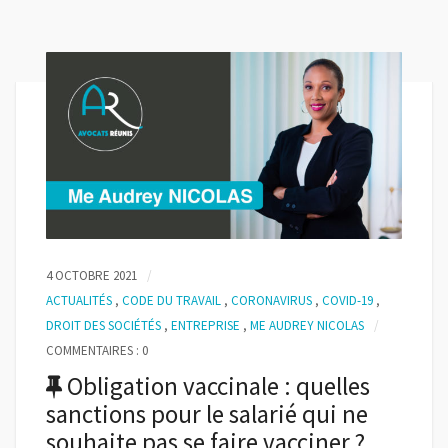
4 OCTOBRE 2021
ACTUALITÉS
,
CODE DU TRAVAIL
,
CORONAVIRUS
,
COVID-19
,
DROIT DES SOCIÉTÉS
,
ENTREPRISE
,
ME AUDREY NICOLAS
COMMENTAIRES : 0
Obligation vaccinale : quelles
sanctions pour le salarié qui ne
souhaite pas se faire vacciner ?