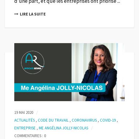
d’une part, et que les entreprises ont priorisé ...
LIRE LA SUITE
19 MAI 2020
ACTUALITÉS
,
CODE DU TRAVAIL
,
CORONAVIRUS
,
COVID-19
,
ENTREPRISE
,
ME ANGÉLINA JOLLY-NICOLAS
COMMENTAIRES : 0