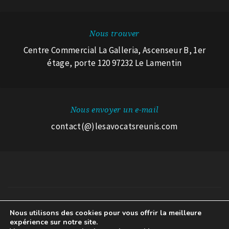
Nous trouver
Centre Commercial La Galleria, Ascenseur B, 1er
étage, porte 120 97232 Le Lamentin
Nous envoyer un e-mail
contact(@)lesavocatsreunis.com
© 2026 Les Avocats Réunis.
Nous utilisons des cookies pour vous offrir la meilleure
expérience sur notre site.
Mentions légales
A propos des cookies
Avertissement RGPD