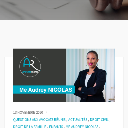
13 NOVEMBRE 2020
QUESTIONS AUX AVOCATS RÉUNIS
,
ACTUALITÉS
,
DROIT CIVIL
,
DROIT DE LA FAMILLE
,
ENFANTS
,
ME AUDREY NICOLAS
,