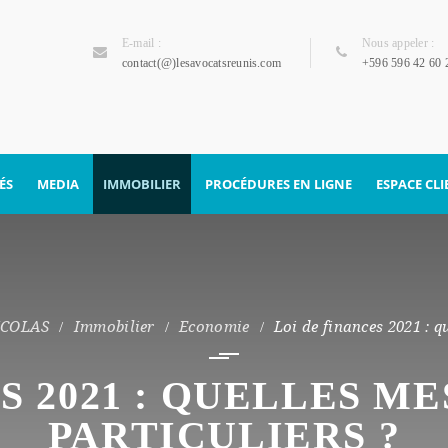
E-mail :
Nous appeler :
contact(@)lesavocatsreunis.com
+596 596 42 60 
ÉS
MEDIA
IMMOBILIER
PROCÉDURES EN LIGNE
ESPACE CL
Divorce par consentement
mutuel
ICOLAS
Immobilier
Economie
Loi de finances 2021 : q
S 2021 : QUELLES M
PARTICULIERS ?