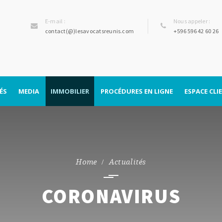
E-mail :
Nous appeler :
contact(@)lesavocatsreunis.com
+596 596 42 60 26
ÉS
MEDIA
IMMOBILIER
PROCÉDURES EN LIGNE
ESPACE CLI
Divorce par consentement
mutuel
Actualités
CORONAVIRUS