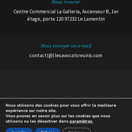
Nous trouver
Centre Commercial La Galleria, Ascenseur B, 1er
étage, porte 120 97232 Le Lamentin
Nous envoyer un e-mail
contact(@)lesavocatsreunis.com
Nous utilisons des cookies pour vous offrir la meilleure
© 2026 Les Avocats Réunis.
expérience sur notre site.
Mentions légales
A propos des cookies
Avertissement RGPD
Vous pouvez en savoir plus sur les cookies que nous
utilisons ou les désactiver dans
paramètres.