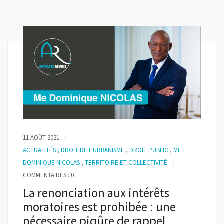
11 AOÛT 2021
ACTUALITÉS
,
DROIT DE L'URBANISME
,
DROIT PUBLIC
,
ME
DOMINIQUE NICOLAS
,
TERRITOIRE ET COLLECTIVITÉ
COMMENTAIRES : 0
La renonciation aux intérêts
moratoires est prohibée : une
nécessaire piqûre de rappel