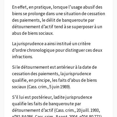
En effet, en pratique, lorsque l’usage abusif des
biens se prolonge dans une situation de cessation
des paiements, le délit de banqueroute par
détournement d’actif tend à se superposer à un
abus de biens sociaux.
La jurisprudence a ainsi institué un critère
d’ordre chronologique pour distinguer ces deux
infractions.
Si le détournement est antérieur à la date de
cessation des paiements, la jurisprudence
qualifie, en principe, les faits d’abus de biens
sociaux (Cass. crim., 5 juin 1989).
S’il lui est postérieur, ladite jurisprudence
qualifie les faits de banqueroute par
détournement d’actif (Cass. crim., 20 juill. 1993,
n°92-84.086, Cass. crim., 8 sept. 2004, n°04-80.771).