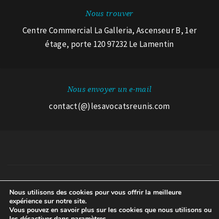
Nous trouver
Centre Commercial La Galleria, Ascenseur B, 1er
étage, porte 120 97232 Le Lamentin
Nous envoyer un e-mail
contact(@)lesavocatsreunis.com
© 2026 Les Avocats Réunis.
Nous utilisons des cookies pour vous offrir la meilleure
expérience sur notre site.
Mentions légales
A propos des cookies
Avertissement RGPD
Vous pouvez en savoir plus sur les cookies que nous utilisons ou
les désactiver dans
paramètres.