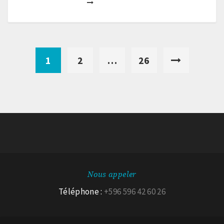
1
2
…
26
Nous appeler
Téléphone :
+596 596 42 60 26