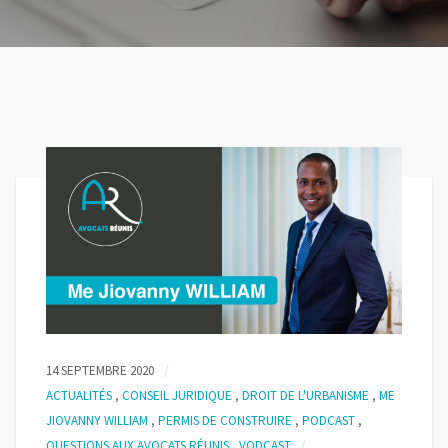
14 SEPTEMBRE 2020
ACTUALITÉS
,
CONSEIL JURIDIQUE
,
DROIT DE L'URBANISME
,
ME
JIOVANNY WILLIAM
,
PERMIS DE CONSTRUIRE
,
PODCAST
,
QUESTIONS AUX AVOCATS RÉUNIS
,
VODCAST