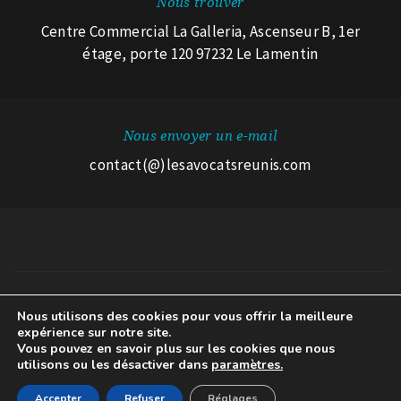
Nous trouver
Centre Commercial La Galleria, Ascenseur B, 1er
étage, porte 120 97232 Le Lamentin
Nous envoyer un e-mail
contact(@)lesavocatsreunis.com
Nous utilisons des cookies pour vous offrir la meilleure
© 2026 Les Avocats Réunis.
expérience sur notre site.
Mentions légales
A propos des cookies
Avertissement RGPD
Vous pouvez en savoir plus sur les cookies que nous
utilisons ou les désactiver dans
paramètres.
Accepter
Refuser
Réglages