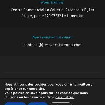
Nous trouver
Centre Commercial La Galleria, Ascenseur B, 1er
étage, porte 120 97232 Le Lamentin
Nous envoyer un e-mail
contact(@)lesavocatsreunis.com
Nous utilisons des cookies pour vous offrir la meilleure
© 2026 Les Avocats Réunis.
expérience sur notre site.
Mentions légales
A propos des cookies
Avertissement RGPD
Vous pouvez en savoir plus sur les cookies que nous
utilisons ou les désactiver dans
paramètres.