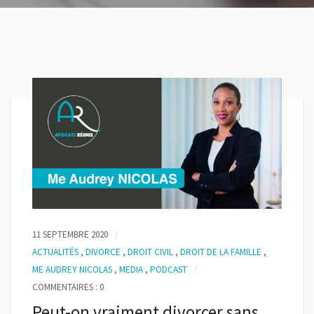
11 SEPTEMBRE 2020
ACTUALITÉS
,
DIVORCE
,
DROIT CIVIL
,
DROIT DE LA FAMILLE
,
ME AUDREY NICOLAS
,
MEDIA
,
PODCAST
COMMENTAIRES : 0
Peut-on vraiment divorcer sans