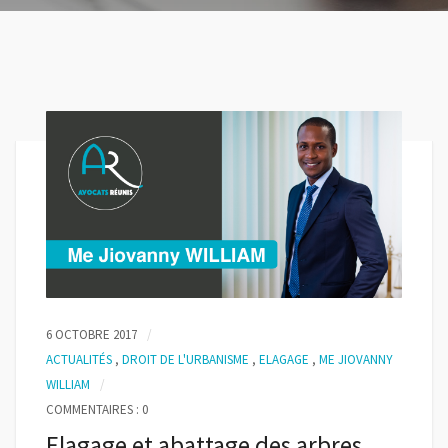
6 OCTOBRE 2017
ACTUALITÉS
,
DROIT DE L'URBANISME
,
ELAGAGE
,
ME JIOVANNY
WILLIAM
COMMENTAIRES : 0
Elagage et abattage des arbres…