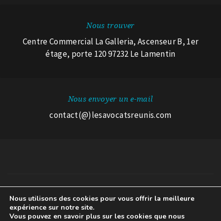
Nous trouver
Centre Commercial La Galleria, Ascenseur B, 1er
étage, porte 120 97232 Le Lamentin
Nous envoyer un e-mail
contact(@)lesavocatsreunis.com
© 2026 Les Avocats Réunis.
Nous utilisons des cookies pour vous offrir la meilleure
expérience sur notre site.
Mentions légales
A propos des cookies
Avertissement RGPD
Vous pouvez en savoir plus sur les cookies que nous