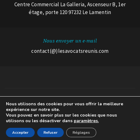
Centre Commercial La Galleria, Ascenseur B, 1er
étage, porte 120 97232 Le Lamentin
Nous envoyer un e-mail
contact(@)lesavocatsreunis.com
Nous utilisons des cookies pour vous offrir la meilleure
© 2026 Les Avocats Réunis.
expérience sur notre site.
Mentions légales
A propos des cookies
Avertissement RGPD
Vous pouvez en savoir plus sur les cookies que nous
utilisons ou les désactiver dans
paramètres.
Accepter
Refuser
Réglages