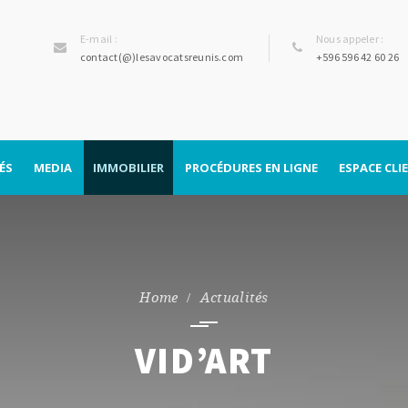
E-mail :
Nous appeler :
contact(@)lesavocatsreunis.com
+596 596 42 60 26
ÉS
MEDIA
IMMOBILIER
PROCÉDURES EN LIGNE
ESPACE CLI
Divorce par consentement
mutuel
Actualités
VID’ART