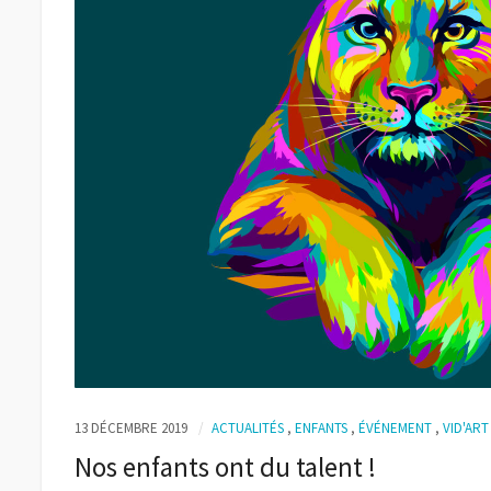
13 DÉCEMBRE 2019
ACTUALITÉS
,
ENFANTS
,
ÉVÉNEMENT
,
VID'ART
Nos enfants ont du talent !